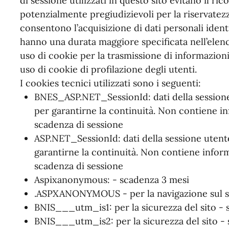
di sessione utilizzati in questo sito evitano il ri
potenzialmente pregiudizievoli per la riservatezz
consentono l’acquisizione di dati personali identif
hanno una durata maggiore specificata nell’elenc
uso di cookie per la trasmissione di informazioni
uso di cookie di profilazione degli utenti.
I cookies tecnici utilizzati sono i seguenti:
BNES_ASP.NET_SessionId: dati della sessione 
per garantirne la continuità. Non contiene in
scadenza di sessione
ASP.NET_SessionId: dati della sessione utente,
garantirne la continuità. Non contiene inform
scadenza di sessione
Aspixanonymous: - scadenza 3 mesi
.ASPXANONYMOUS - per la navigazione sul si
BNIS___utm_is1: per la sicurezza del sito - 
BNIS___utm_is2: per la sicurezza del sito -